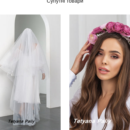
Супутні товари
в наявності
liy