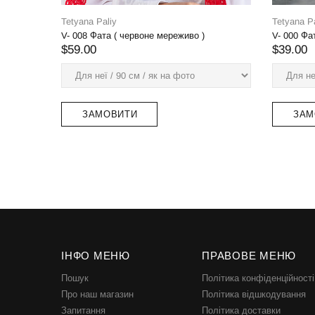
Віночок 0
$49.00
Tetyana Paliy
Віночок 008
$65.00
ПРОД
ЗАМОВИТИ
ІНФО МЕНЮ
ПРАВОВЕ МЕНЮ
Пошук
Політика конфіденційності
Про наш магазин
Політика відшкодування
Запитання
Політика доставки