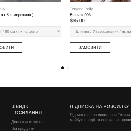
12
Tetyana Paliy
Віночок 004
$89.00
АНО
ЗАМОВИТИ
ШВИДКІ
ПІДПИСКА НА РОЗСИЛКУ
ПОСИЛАННЯ
Підпишіться на оновлення Тетяни
майбутні події та спеціальні пропо
Домашня сторінка
Всі продукти